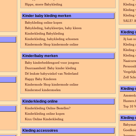
Hippe, stoere Babykleding
Kleding 
Kleding 
Kleding 
Kinder baby kleding merken
SALE! Af
Babykleding online kopen
Babykleding, babykleertjes, baby kleren
Kleding 
Kinderkleding Babykleding
Kinderkleding, babykleding schoenen
Jij kan 
Kindermode Shop kindermode online
Kleding
Kleding 
Kleding 
Kinder/baby merken
Naaicurs
Baby kinderbeddengoed voor jongens
Persoonl
Duurzaamheid: Baby kinder kleding
Vergelij
Dé leukste babywinkel van Nederland
Zelf Sch
Happy Baby Kinderen
Kindermode Shop kindermode online
Kleding 
Kinderstoel kinderstoelen
Amsterd
Hunters.
Kinderkleding online
Top 10 
Kinderkleding Online Bestellen?
Kinderkleding online kopen
Kleding 
Kixx Online Kinderkleding
Babymate
Goedkoo
Kleding accessoires
Jongens-