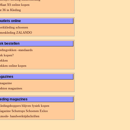
Maat XS online kopen
t 36 in Kleding
utlets online
erkkleding schoenen
dameskleding ZALANDO
ek bestellen
dingrekken -standaards
ek kopen?
rekken
ekken online kopen
gazines
magazine
fashion magazines
leding magazines
kledingshoppers blijven fysiek kopen
agazine Schutrups Schoenen Exloo
mode- handwerktijdschriften