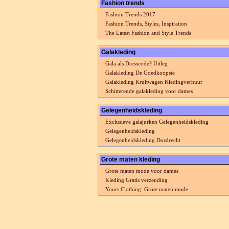
Fashion trends
Fashion Trends 2017
Fashion Trends, Styles, Inspiration
The Latest Fashion and Style Trends
Galakleding
Gala als Dresscode? Uitleg
Galakleding De Goedkoopste
Galakleding Kruitwagen Kledingverhuur
Schitterende galakleding voor dames
Gelegenheidskleding
Exclusieve galajurken Gelegenheidskleding
Gelegenheidskleding
Gelegenheidskleding Dordrecht
Grote maten kleding
Grote maten mode voor dames
Kleding Gratis verzending
Yours Clothing: Grote maten mode