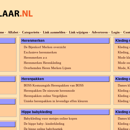
me
-
Alfabet
-
Categorieën
-
Link aanmelden
-
Link wijzigen
-
Adverteren
-
Login
-
Cont
Herenmerken
Kleding
De Bijenkorf Merken overzicht
Kleding
Exclusieve herenmerken
Kleding,
Herenmerken a-z
Mode kle
Herenmerken Herenkleding
Mode on
Overhemden Heren Merken Lijnen
Mode, Kl
Herenpakken
Kleding 
BOSS Kostuumgids Herenpakken van BOSS
Dames kl
Herenpakken De nieuwste herenmode
Kleding 
Herenpakken online Vergelijken
Kleding 
Unieke herenpakken in levendige effen kleuren
Kleding 
Hippe babykleding
Kleding 
Babykleding voor meisjes online kopen
Dames kl
De hippe baby- kinderkleding
Kleding 
De hippe online babyboetiek
Kleding 