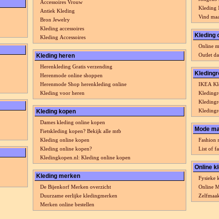
Accessoires Vrouw
Kleding 
Antiek Kleding
Vind maa
Bron Jewelry
Kleding accessoires
Kleding o
Kleding Accessoires
Online m
Outlet 
Kleding heren
Herenkleding Gratis verzending
Kledingr
Herenmode online shoppen
Herenmode Shop herenkleding online
IKEA Kle
Kleding voor heren
Kledingr
Kleding
Kledingr
Kleding kopen
Dames kleding online kopen
Mode ma
Fietskleding kopen? Bekijk alle mtb
Kleding online kopen
Fashion 
Kleding online kopen?
List of 
Kledingkopen.nl: Kleding online kopen
Online k
Kleding merken
Fysieke 
De Bijenkorf Merken overzicht
Online M
Duurzame eerlijke kledingmerken
Zelfmaak
Merken online bestellen