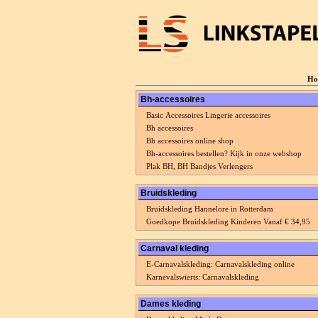
Ho
Bh-accessoires
Basic Accessoires Lingerie accessoires
Bh accessoires
Bh accessoires online shop
Bh-accessoires bestellen? Kijk in onze webshop
Plak BH, BH Bandjes Verlengers
Bruidskleding
Bruidskleding Hannelore in Rotterdam
Goedkope Bruidskleding Kinderen Vanaf € 34,95
Carnaval kleding
E-Carnavalskleding: Carnavalskleding online
Karnevalswierts: Carnavalskleding
Dames kleding