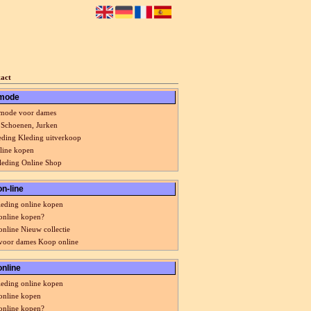
act
 mode
 mode voor dames
 Schoenen, Jurken
ding Kleding uitverkoop
line kopen
eding Online Shop
on-line
eding online kopen
online kopen?
online Nieuw collectie
voor dames Koop online
online
eding online kopen
online kopen
online kopen?