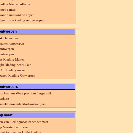
online Nieuw collectie
voor dames
voor dames online kopen
geprijsde kleding online kopen
ontwerpen
ook Ontwerpen
 maken ontwerpen
ontwerpen
ontwerpen
us Kleding Maken
ijke kleding bedrukken
k 10 Kleding maken
oenen Kleding Ontwerpen
ontwerpers
am Fashion Week promoot hergebruik
fashion
Wereldberoemde Modeontwerpers
op maat
n van kledingmaat tot schoenmaat
p Sweater bedrukken
meisjes-kleding kinderkleding